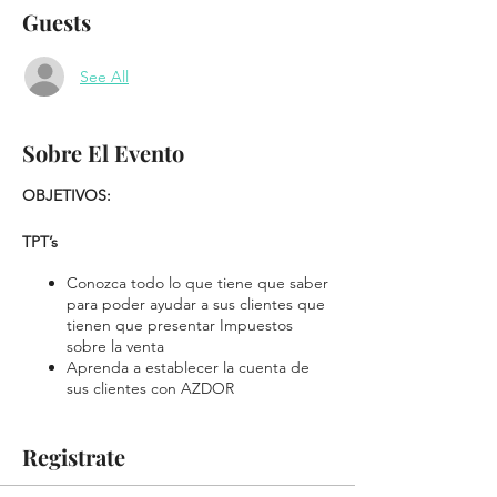
Guests
See All
Sobre El Evento
OBJETIVOS:
TPT’s
Conozca todo lo que tiene que saber
para poder ayudar a sus clientes que
tienen que presentar Impuestos
sobre la venta
Aprenda a establecer la cuenta de
sus clientes con AZDOR
Entienda como, cuando y porque un
negocio debe cumplir con el pago de
Registrate
impuestos mensual sobre la venta