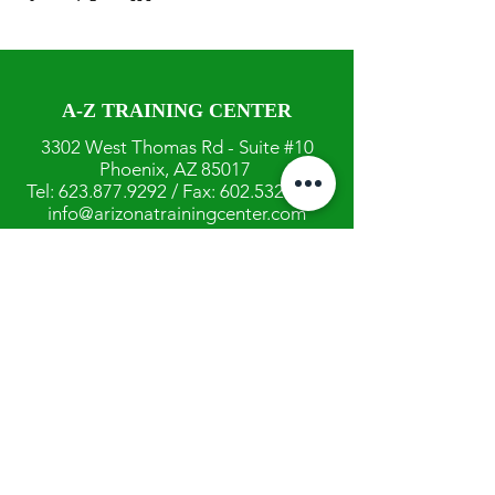
A-Z TRAINING CENTER
3302 West Thomas Rd - Suite #10
Phoenix, AZ 85017
Tel:
623.877.9292
/ Fax:
602.532.7827
info@arizonatrainingcenter.com
© 2017 Arizona Training Center/
BMS of AZ |
Phoenix
, AZ