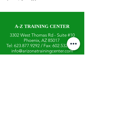
A-Z TRAINING CENTER
3302 West Thomas Rd - Suite #10
Phoenix, AZ 85017
Tel:
623.877.9292
/ Fax:
602.532.7827
info@arizonatrainingcenter.com
© 2017 Arizona Training Center/
BMS of AZ |
Phoenix
, AZ