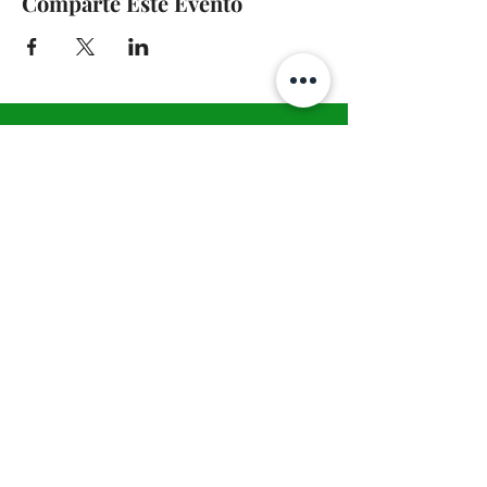
Comparte Este Evento
A-Z TRAINING CENTER
3302 West Thomas Rd - Suite #10
Phoenix, AZ 85017
Tel:
623.877.9292
/ Fax:
602.532.7827
info@arizonatrainingcenter.com
© 2017 Arizona Training Center/
BMS of AZ |
Phoenix
, AZ