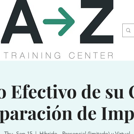
 Efectivo de su 
eparación de Imp
Thu, Sep 15
  |  
Hibrido - Presencial (limitado) y Virtual