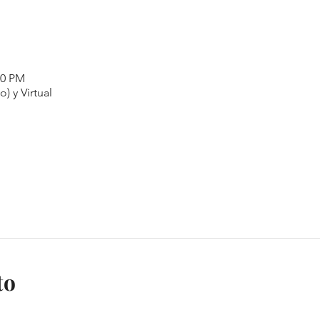
00 PM
o) y Virtual
to