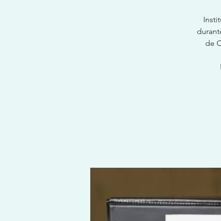
Inst
durant
de O