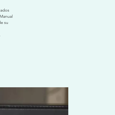
eados
 Manual
de su
.