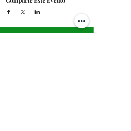
Comparte Este Evento
A-Z TRAINING CENTER
3302 West Thomas Rd - Suite #10
Phoenix, AZ 85017
Tel:
623.877.9292
/ Fax:
602.532.7827
info@arizonatrainingcenter.com
© 2017 Arizona Training Center/
BMS of AZ |
Phoenix
, AZ