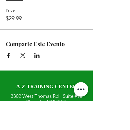
Price
$29.99
Comparte Este Evento
A-Z TRAINING CENTER
3302 West Thomas Rd - Suite #10
Phoenix, AZ 85017
Tel:
623.877.9292
/ Fax:
602.532.7827
info@arizonatrainingcenter.com