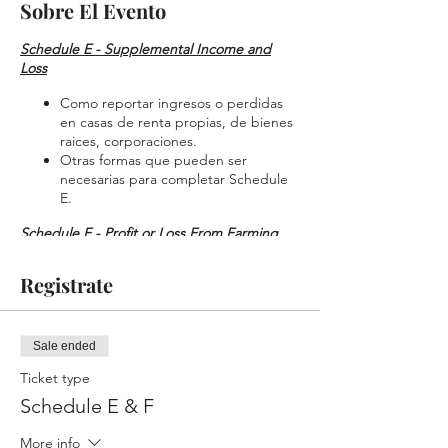
Sobre El Evento
Schedule E - Supplemental Income and
Loss
Como reportar ingresos o perdidas
en casas de renta propias, de bienes
raices, corporaciones.
Otras formas que pueden ser
necesarias para completar Schedule
E.
Schedule F - Profit or Loss From Farming
Cuando utilizar un Schedule F
Registrate
Como reportar ingresos y gastos de
un negocio granjero.
Sale ended
Ticket type
Schedule E & F
More info