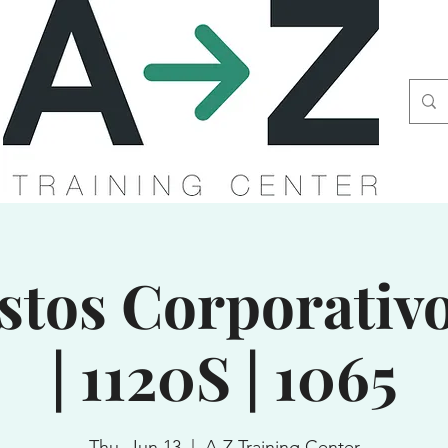
tos Corporativo
| 1120S | 1065
Thu, Jun 13
  |  
A-Z Training Center