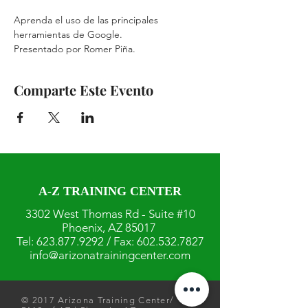
Aprenda el uso de las principales 
herramientas de Google. 
Presentado por Romer Piña.
Comparte Este Evento
A-Z TRAINING CENTER
3302 West Thomas Rd - Suite #10
Phoenix, AZ 85017
Tel:
623.877.9292
/ Fax:
602.532.7827
info@arizonatrainingcenter.com
© 2017 Arizona Training Center/