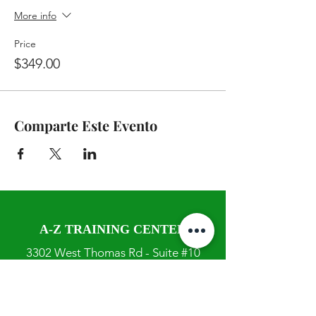
More info
Price
$349.00
Comparte Este Evento
A-Z TRAINING CENTER
3302 West Thomas Rd - Suite #10
Phoenix, AZ 85017
Tel:
623.877.9292
/ Fax:
602.532.7827
info@arizonatrainingcenter.com