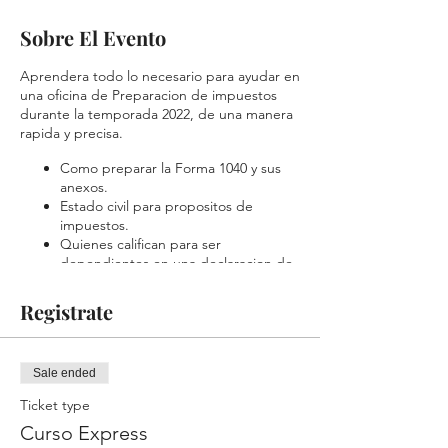
Sobre El Evento
Aprendera todo lo necesario para ayudar en
una oficina de Preparacion de impuestos
durante la temporada 2022, de una manera
rapida y precisa.
Como preparar la Forma 1040 y sus
anexos.
Estado civil para propositos de
impuestos.
Quienes califican para ser
dependientes en una declaracion de
impuestos.
Cuales son creditos disponibles para
Registrate
el contribuyente.
Como reconocer la elegibilidad de
creditos para los contribuyentes.
Sale ended
Que ingresos se deben reportar en la
declaracion de impuestos,
Ticket type
y mucho mas...
Curso Express