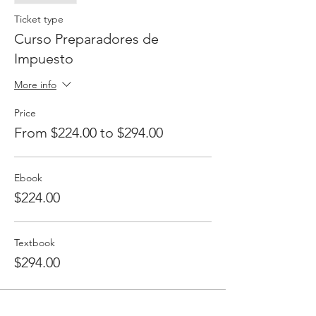
declaracion de impuestos,
Ticket type
y mucho mas...
Curso Preparadores de
Si desea Libro de Texto y esta fuera de la
Impuesto
ciudad de Phoenix, habra un cargo
addicional por envio.
More info
Price
From $224.00 to $294.00
Ebook
$224.00
Textbook
$294.00