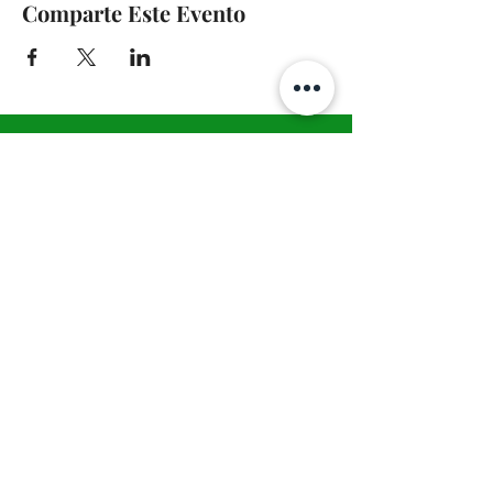
Comparte Este Evento
A-Z TRAINING CENTER
3302 West Thomas Rd - Suite #10
Phoenix, AZ 85017
Tel:
623.877.9292
/ Fax:
602.532.7827
info@arizonatrainingcenter.com
© 2017 Arizona Training Center/
BMS of AZ |
Phoenix
, AZ