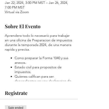
Jan 22, 2024, 3:00 PM MST – Jan 26, 2024,
7:00 PM MST
Virtual via Zoom
Sobre El Evento
Aprendera todo lo necesario para trabajar
en una oficina de Preparacion de impuestos
durante la temporada 2024, de una manera
rapida y precisa.
Como preparar la Forma 1040 y sus
anexos.
Estado civil para propositos de
impuestos.
Quienes califican para ser
dependientes en una declaracion de
impuestos.
Cuales son creditos disponibles para
Registrate
el contribuyente.
Como reconocer la elegibilidad de
creditos para los contribuyentes.
Sale ended
Que ingresos se deben reportar en la