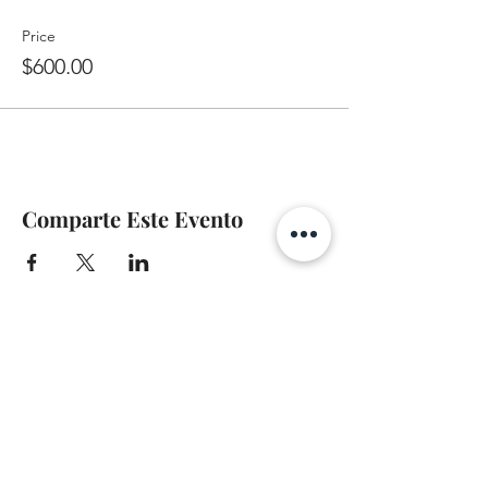
Price
$600.00
Comparte Este Evento
A-Z TRAINING CENTER
3302 West Thomas Rd - Suite #10
Phoenix, AZ 85017
Tel:
623.877.9292
/ Fax:
602.532.7827
info@arizonatrainingcenter.com