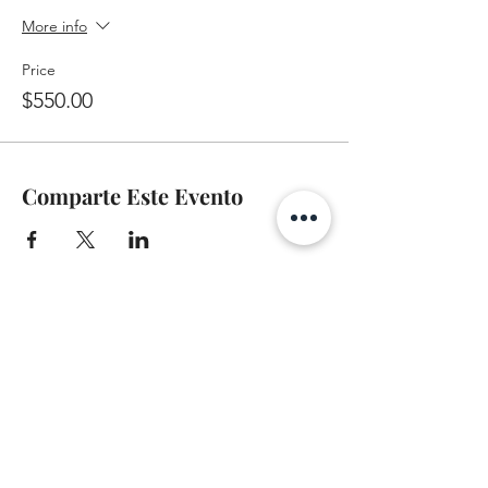
More info
Price
$550.00
Comparte Este Evento
A-Z TRAINING CENTER
3302 West Thomas Rd - Suite #10
Phoenix, AZ 85017
Tel:
623.877.9292
/ Fax:
602.532.7827
info@arizonatrainingcenter.com