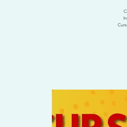
C
I
Curs