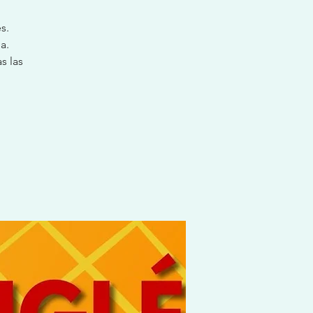
s.
a.
s las