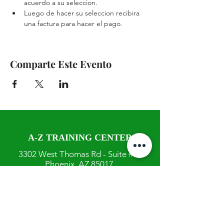
acuerdo a su seleccion.
Luego de hacer su seleccion recibira 
una factura para hacer el pago.
Comparte Este Evento
A-Z TRAINING CENTER
3302 West Thomas Rd - Suite #10
Phoenix, AZ 85017
Tel:
623.877.9292
/ Fax:
602.532.7827
info@arizonatrainingcenter.com
© 2017 Arizona Training Center/